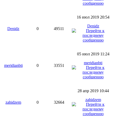
16 июл 2019 20:54
Denidz
Denidz
0
49511
05 июл 2019 11:24
meridianbti
meridianbti
0
33551
28 апр 2019 10:44
zahidzem
zahidzem
0
32664