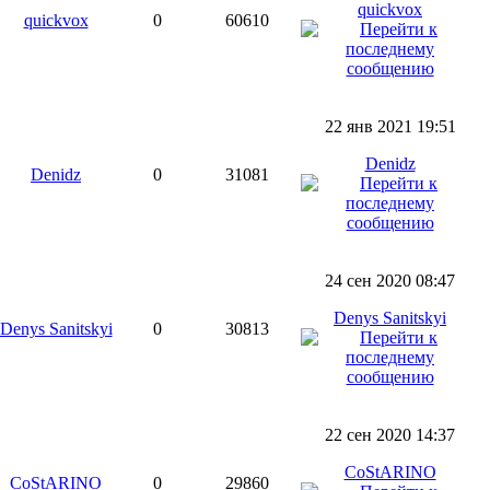
quickvox
quickvox
0
60610
22 янв 2021 19:51
Denidz
Denidz
0
31081
24 сен 2020 08:47
Denys Sanitskyi
Denys Sanitskyi
0
30813
22 сен 2020 14:37
CoStARINO
CoStARINO
0
29860