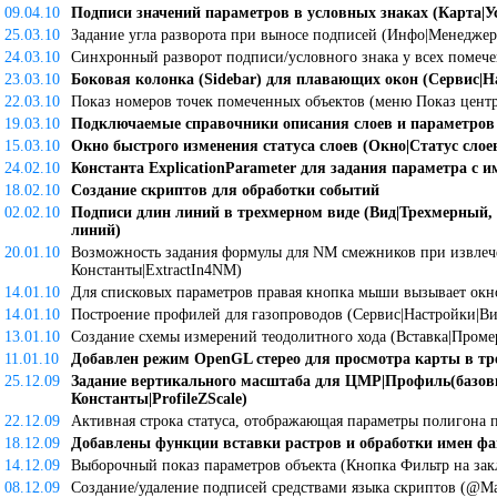
09.04.10
Подписи значений параметров в условных знаках (Карта|Ус
25.03.10
Задание угла разворота при выносе подписей (Инфо|Менеджер
24.03.10
Синхронный разворот подписи/условного знака у всех помеч
23.03.10
Боковая колонка (Sidebar) для плавающих окон (Сервис|Н
22.03.10
Показ номеров точек помеченных объектов (меню Показ центр
19.03.10
Подключаемые справочники описания слоев и параметров
15.03.10
Окно быстрого изменения статуса слоев (Окно|Статус слое
24.02.10
Константа ExplicationParameter для задания параметра с 
18.02.10
Создание скриптов для обработки событий
02.02.10
Подписи длин линий в трехмерном виде (Вид|Трехмерный,
линий)
20.01.10
Возможность задания формулы для NM смежников при извлече
Константы|ExtractIn4NM)
14.01.10
Для списковых параметров правая кнопка мыши вызывает окно
14.01.10
Построение профилей для газопроводов (Сервис|Настройки|В
13.01.10
Создание схемы измерений теодолитного хода (Вставка|Промер
11.01.10
Добавлен режим OpenGL стерео для просмотра карты в тр
25.12.09
Задание вертикального масштаба для ЦМР|Профиль(базовы
Константы|ProfileZScale)
22.12.09
Активная строка статуса, отображающая параметры полигона
18.12.09
Добавлены функции вставки растров и обработки имен фай
14.12.09
Выборочный показ параметров объекта (Кнопка Фильтр на зак
08.12.09
Создание/удаление подписей средствами языка скриптов (@Map.