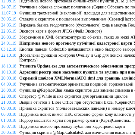
12.08.19
Підтримка нового протокола онлайн-схеми пунктів ДГМ (Растр
24.07.19
Улучшена обрезка сложных полигонов (Сервис|Обрезать по по
11.07.19
Функция трехмерной (наклонной) площади для вещественных 
30.05.19
Отладчик скриптов с пошаговым выполнением (Сервис|Настрой
24.05.19
Передача базиса теодолитного (буссольного) хода в модуль Гео
22.05.19
Экспорт карт в формат JPEG (Файл|Экспорт)
26.03.19
Збереження в XML багатоконтурних об'єктів, таких як межі АТ
24.01.19
Підтримка нового протоколу публічної кадастрової карти 
03.12.18
Кнопки панели Collect.tlb добавляются в окно быстрого выбо
22.10.18
Добавлены функции контроля Overlay и Gap для поиска налож
Контроль)
18.10.18
Утилита Update.exe для автоматического обновления про
10.10.18
Адресний реєстр назв населених пунктів та вулиць при вн
20.09.18
Окремий шаблон XMLNormalATO.dmf для границь адмініс
04.09.18
Улучшена автоматическая ориентация подписей горизонталей
28.08.18
Функция @ReplaceChar языка скриптов для замены символа в 
22.08.18
Оператор @While языка скриптов для организации циклов
21.08.18
Выдача отчетов в Libre Office при отсутствии Excel (Сервис|От
09.08.18
Привязка скриптов (пользовательских панелей) к номеру ключ
06.08.18
Підтримка нових вимог НКС стосовно форми коду власності 
01.08.18
Подбор масштаба карты под размер бумаги (Карта|Свойства...,
16.07.18
Підтримка нового протоколу публічної кадастрової карти
30.05.18
Функция скрипта @Map.CalculateZ для вычисления высоты в 