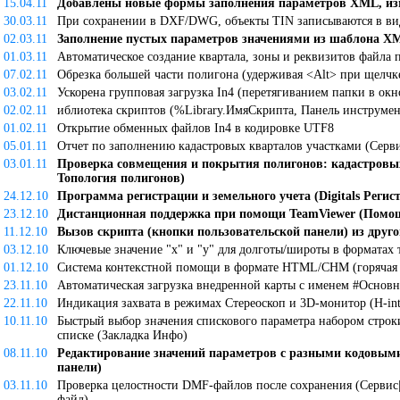
15.04.11
Добавлены новые формы заполнения параметров XML, и
30.03.11
При сохранении в DXF/DWG, объекты TIN записываются в вид
02.03.11
Заполнение пустых параметров значениями из шаблона XM
01.03.11
Автоматическое создание квартала, зоны и реквизитов файла
07.02.11
Обрезка большей части полигона (удерживая <Alt> при щелчк
03.02.11
Ускорена групповая загрузка In4 (перетягиванием папки в ок
02.02.11
иблиотека скриптов (%Library.ИмяСкрипта, Панель инструмен
01.02.11
Открытие обменных файлов In4 в кодировке UTF8
05.01.11
Отчет по заполнению кадастровых кварталов участками (Серви
03.01.11
Проверка совмещения и покрытия полигонов: кадастровых 
Топология полигонов)
24.12.10
Программа регистрации и земельного учета (Digitals Регис
23.12.10
Дистанционная поддержка при помощи TeamViewer (Помощ
11.12.10
Вызов скрипта (кнопки пользовательской панели) из друго
03.12.10
Ключевые значение "x" и "у" для долготы/широты в форматах
01.12.10
Система контекстной помощи в формате HTML/CHM (горячая 
23.11.10
Автоматическая загрузка внедренной карты с именем #Основ
22.11.10
Индикация захвата в режимах Стереоскоп и 3D-монитор (H-inte
10.11.10
Быстрый выбор значения спискового параметра набором стро
списке (Закладка Инфо)
08.11.10
Редактирование значений параметров с разными кодовым
панели)
03.11.10
Проверка целостности DMF-файлов после сохранения (Сервис
файл)