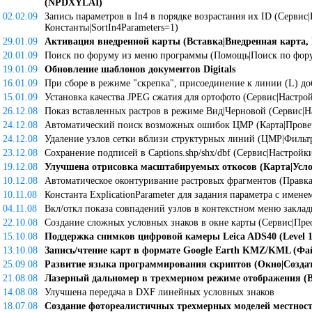
(NPDXYLAI)
02.02.09
Запись параметров в In4 в порядке возрастания их ID (Сервис|
Константы|SortIn4Parameters=1)
29.01.09
Активация внедренной карты (Вставка|Внедренная карта,
20.01.09
Поиск по форуму из меню программы (Помощь|Поиск по фору
19.01.09
Обновление шаблонов документов Digitals
16.01.09
При сборе в режиме "скрепка", присоединение к линии (L) доб
15.01.09
Установка качества JPEG сжатия для ортофото (Сервис|Настро
26.12.08
Показ вставленных растров в режиме Вид|Черновой (Сервис|На
24.12.08
Автоматический поиск возможных ошибок ЦМР (Карта|Пров
24.12.08
Удаление узлов сетки вблизи структурных линий (ЦМР|Фильтр
23.12.08
Сохранение подписей в Captions.shp/shx/dbf (Сервис|Настройк
19.12.08
Улучшена отрисовка масштабируемых откосов (Карта|Усло
10.12.08
Автоматическое оконтуривание растровых фрагментов (Правка|
10.11.08
Константа ExplicationParameter для задания параметра с имене
04.11.08
Вкл/откл показа совпадений узлов в контекстном меню закла
22.10.08
Создание сложных условных знаков в окне карты (Сервис|Прео
15.10.08
Поддержка снимков цифровой камеры Leica ADS40 (Level 1
13.10.08
Запись/чтение карт в формате Google Earth KMZ/KML (Фай
25.09.08
Развитие языка программирования скриптов (Окно|Создать
21.08.08
Лазерный дальномер в трехмерном режиме отображения (В
14.08.08
Улучшена передача в DXF линейных условных знаков
18.07.08
Создание фотореалистичных трехмерных моделей местнос