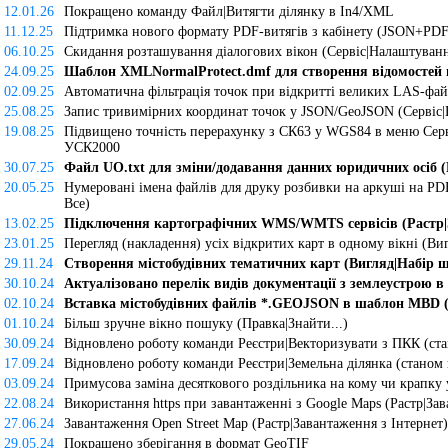
12.01.26
Покращено команду Файл|Витягти ділянку в In4/XML
11.12.25
Підтримка нового формату PDF-витягів з кабінету (JSON+PDF
06.10.25
Скидання розташування діалогових вікон (Сервіс|Налаштуванн
24.09.25
Шаблон XMLNormalProtect.dmf для створення відомостей пр
02.09.25
Автоматична фільтрація точок при відкритті великих LAS-фай
25.08.25
Запис тривимірних координат точок у JSON/GeoJSON (Сервіс
19.08.25
Підвищено точність перерахунку з СК63 у WGS84 в меню Серв
УСК2000
30.07.25
Файл UO.txt для зміни/додавання данних юридичних осіб (
20.05.25
Нумеровані імена файлів для друку розбивки на аркуші на PD
Все)
13.02.25
Підключення картографічних WMS/WMTS сервісів (Растр|З
23.01.25
Перегляд (накладення) усіх відкритих карт в одному вікні (Ви
29.11.24
Створення містобудівних тематичних карт (Вигляд|Набір 
30.10.24
Актуалізовано перелік видів документації з землеустрою в
02.10.24
Вставка містобудівних файлів *.GEOJSON в шаблон MBD (
01.10.24
Більш зручне вікно пошуку (Правка|Знайти...)
30.09.24
Відновлено роботу команди Реєстри|Векторизувати з ПКК (ста
17.09.24
Відновлено роботу команди Реєстри|Земельна ділянка (станом 
03.09.24
Примусова заміна десяткового роздільника на кому чи крапку у 
22.08.24
Використання https при завантаженні з Google Maps (Растр|Зав
27.06.24
Завантаження Open Street Map (Растр|Завантаження з Інтернет)
29.05.24
Покращено зберігання в формат GeoTIF