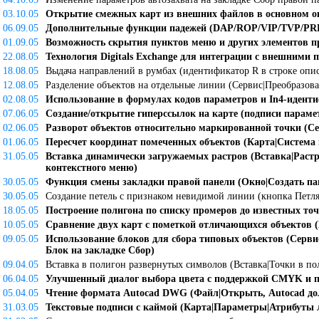
03.10.05
Открытие смежных карт из внешних файлов в основном ок
06.09.05
Дополнительные функции падежей (DAP/ROP/VIP/TVP/PRP 
01.09.05
Возможность скрытия пунктов меню и других элементов п
22.08.05
Технология Digitals Exchange для интеграции с внешними
18.08.05
Выдача направлений в румбах (идентификатор R в строке опи
12.08.05
Разделение объектов на отдельные линии (Сервис|Преобразова
02.08.05
Использование в формулах кодов параметров и In4-идент
07.06.05
Создание/открытие гиперссылок на карте (подписи параме
02.06.05
Разворот объектов относительно маркированной точки (Се
01.06.05
Пересчет координат помеченных объектов (Карта|Система 
31.05.05
Вставка динамически загружаемых растров (Вставка|Раст
контекстного меню)
30.05.05
Функция смены закладки правой панели (Окно|Создать пан
30.05.05
Создание петель с признаком невидимой линии (кнопка Петля
18.05.05
Построение полигона по списку промеров до известных точ
10.05.05
Сравнение двух карт с пометкой отличающихся объектов 
09.05.05
Использование блоков для сбора типовых объектов (Серви
Блок на закладке Сбор)
09.04.05
Вставка в полигон развернутых символов (Вставка|Точки в по
06.04.05
Улучшенный диалог выбора цвета с поддержкой CMYK и п
05.04.05
Чтение формата Autocad DWG (Файл|Открыть, Аutocad до
31.03.05
Текстовые подписи с каймой (Карта|Параметры|Атрибуты