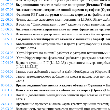
26.07.06
Выравнивание текста в таблице по ширине (Вставка|Табли
03.07.06
Автоматическое построение линий порезов ортофото (Орто
23.06.06
Функция FFF для загрузки длинных формул из файла в пап
22.06.06
Чтение данных лазерного сканирования из LIDAR Binary файл
21.06.06
В режиме "Синхронизация точек" удаление точек выполняется
10.06.06
Автоматическое выравнивание по тону фрагментов ортом
22.05.06
Изменение пути к растровым файлам при вставке блока триан
16.05.06
Создание масштабируемых откосов с заливкой (Карта|Сло
10.05.06
Автоматическая настройка тона и цвета (Растр|Коррекция изо
кнопка Авто)
27.04.06
"Орто|Нарезать по листам" работает с растрами вставленными
26.04.06
"Орто|Корректировка фрагмента" работает с растрами вставл
17.04.06
Вариант функции P[0](L1,L2,L3) с указанием номера подобъект
(1.2/L1,L2,L3))
10.04.06
Запись всех действий с картой в файл ИмяКарты.log (Сервис|Н
07.04.06
Запрет автоматического добавления слоев и параметров при вс
слои)
06.04.06
Время создания/изменения каждого объекта (Функция =Ti
30.03.06
Поиск всех пересекающихся объектов на карте (Правка|П
29.03.06
Показ и добавление ненайденных записей при вставке из Exce
Excel)
24.03.06
Прерывание процесса анализа карты (расчет функции =Parent)
23.03.06
Возможность сохранения размеров подписей при изменении м