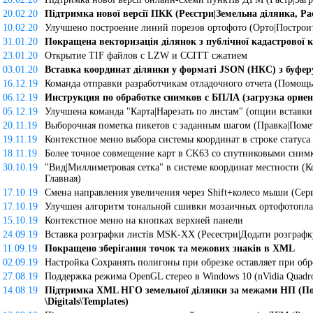
20.02.20
Підтримка нової версії ПКК (Реєстри|Земельна ділянка, Ра
10.02.20
Улучшено построение линий порезов ортофото (Орто|Построи
31.01.20
Покращена векторизація ділянок з публічної кадастрової 
23.01.20
Открытие TIF файлов с LZW и CCITT сжатием
03.01.20
Вставка координат ділянки у форматі JSON (НКС) з буфер
16.12.19
Команда отправки разработчикам отладочного отчета (Помощь|
06.12.19
Инструкция по обработке снимков с БПЛА (загрузка орие
05.12.19
Улучшена команда "Карта|Нарезать по листам" (опции вставки
20.11.19
Выборочная пометка пикетов с заданным шагом (Правка|Поме
19.11.19
Контекстное меню выбора системы координат в строке статуса
18.11.19
Более точное совмещение карт в CK63 со спутниковыми снимка
30.10.19
"Вид|Миллиметровая сетка" в системе координат местности (К
Главная)
17.10.19
Смена направления увеличения через Shift+колесо мыши (Сер
17.10.19
Улучшен алгоритм тональной сшивки мозаичных ортофотоплан
15.10.19
Контекстное меню на кнопках верхней панели
24.09.19
Вставка розграфки листів MSK-XX (Реєестри|Додати розграфк
11.09.19
Покращено зберігання точок та межових знаків в XML
02.09.19
Настройка Сохранять полигоны при обрезке оставляет при об
27.08.19
Поддержка режима OpenGL стерео в Windows 10 (nVidia Quad
14.08.19
Підтримка XML НГО земельної ділянки за межами НП (По
\Digitals\Templates)