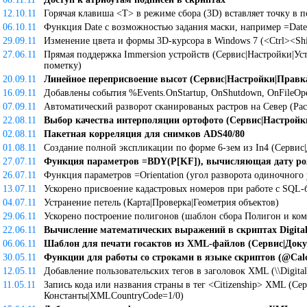
12.10.11
Горячая клавиша <T> в режиме сбора (3D) вставляет точку в 
06.10.11
Функция Date с возможностью задания маски, например =Date
29.09.11
Изменение цвета и формы 3D-курсора в Windows 7 (<Ctrl><S
27.06.11
Прямая поддержка Immersion устройств (Сервис|Настройки|Устр
пометку)
20.09.11
Линейное переприсвоение высот (Сервис|Настройки|Прав
16.09.11
Добавлены события %Events.OnStartup, OnShutdown, OnFileOpe
07.09.11
Автоматический разворот сканированых растров на Север (Раст
22.08.11
Выбор качества интерполяции ортофото (Сервис|Настрой
02.08.11
Пакетная корреляция для снимков ADS40/80
01.08.11
Создание полной экспликации по форме 6-зем из In4 (Сервис
27.07.11
Функция параметров =BDY(P[KF]), вычисляющая дату ро
26.07.11
Функция параметров =Orientation (угол разворота одиночного 
13.07.11
Ускорено присвоение кадастровых номеров при работе с SQL-
04.07.11
Устранение петель (Карта|Проверка|Геометрия объектов)
29.06.11
Ускорено построение полигонов (шаблон сбора Полигон и ком
22.06.11
Вычисление математических выражений в скриптах Digita
06.06.11
Шаблон для печати госактов из XML-файлов (Сервис|Док
30.05.11
Функции для работы со строками в языке скриптов (@Cal
12.05.11
Добавление пользовательских тегов в заголовок XML (\\Digita
11.05.11
Запись кода или названия страны в тег <Citizenship> XML (Се
Константы|XMLCountryCode=1/0)