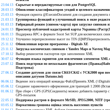
23.04.13
Скрытые и нередактируемые слои для PostgreSQL
28.03.13
Обновление классификаторов угодий и целевого назначен
25.03.13
Функция скрипта @ExecuteDocument для создания документа
21.03.13
Группировка функций и улучшенный поиск в окне редакт
01.03.13
Гибридный режим (снимок+карта) при загрузке снимков из
24.01.13
Просмотр публичной кадастровой карты Украины (Растр|За
16.01.13
Поддержка RPC в формате Socet Set SUP для космических сни
19.12.12
Улучшено переприсвоение высот по TIN (ЦМР|Переприсвоить
25.11.12
Обновленная версия программы - Digitals XE
23.11.12
Загрузка космических снимков c Yandex Maps и Navteq Map
17.10.12
Выбор реквизитов паспортов при заполнении XML
30.07.12
Функции языка скриптов для извлечения элементов XML 
23.07.12
Поиск подстроки по нескольким фрагментам (Правка|Най
Подстрока)
27.06.12
Создание датумов для связи СК63/СК42 с УСК2000 при п
описании датумов Datums.ini)
06.06.12
Ведение лога операций команды Файл|Принять XML (\\Digitals
05.06.12
Создание зарамочного оформления для трапеций 1:2000 (Встав
01.06.12
При сборе с GPS (GPS|Соединить) можно добавить параметр 
GPS-посылок
22.05.12
Поддержка растров в формате MrSID, JPEG2000, NITF (треб
03.05.12
Нормативна грошова оцінка земель населених пунктів
11.04.12
Групповая загрузка XML-файлов (перетягиванием папки в ок