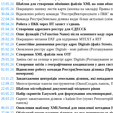
13.05.24
Шаблон для створення обмінних файлів XML на зони обм
02.05.24
Покращено зшивку листів карти (кнопка на закладці Правка пр
30.04.24
Відновлено роботу команди "Реєстри|Векторизувати з ПКК" як
22.04.24
Команда Реєстри|Земельна ділянка видає більш актуальні (свіжі
09.04.24
Робота з ПКК через ІІТ захист з'єднань
01.04.24
Створення адресного реєстру для ЄДЕССБ
27.02.24
Опис функцій (%Function Name) після основного коду скри
26.02.24
Покращено читання DXF для підтримки MTEXT в RTF
07.02.24
Самостійне доповнення реєстру адрес Digitals (файл Streets.
05.02.24
Оновлення реєстру адрес Digitals - нові райони (Розташування
30.01.24
Створення XML-файлів меж ОТГ
29.01.24
Заміна смт на селище в реєстрі адрес Digitals (Розташування з
03.01.24
Створення звітів з географічними коодинатами у двох сист
02.01.24
Відновлено роботу команди Реєстри|Земельна ділянка (При
номерами)
13.11.23
Завантаження центроїдів земельник ділянок, які попадають
12.09.23
Многострочные панели инструментов (Окно|Создать панель, П
22.05.23
Шаблон містобудівної документації місцевого рівня
03.05.23
Набір скриптів Easywork для формування землевпорядної 
28.03.23
Скрипт завантаження ділянок з kadastr.live (пункт Репозиторі
панель)
06.01.23
Оновлення шаблону XMLNormal для оновленої методики
27.09.22
Обліковий номер частини ділянки, на яку поширюється ді