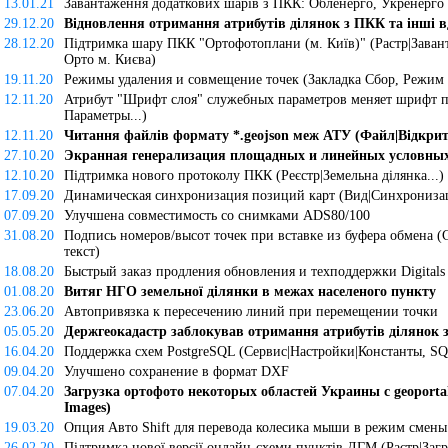
13.01.21
Завантаження додаткових шарів з ПКК: Обленерго, Укренерго 
29.12.20
Відновлення отримання атрибутів ділянок з ПКК та інші 
28.12.20
Підтримка шару ПКК "Ортофотоплани (м. Київ)" (Растр|Завант
Орто м. Києва)
19.11.20
Режимы удаления и совмещение точек (Закладка Сбор, Режим
12.11.20
Атрибут "Шрифт слоя" служебных параметров меняет шрифт по
Параметры...)
12.11.20
Читання файлів формату *.geojson меж АТУ (Файл|Відкрити
27.10.20
Экранная генерализация площадных и линейных условных 
12.10.20
Підтримка нового протоколу ПКК (Реєстр|Земельна ділянка...)
17.09.20
Динамическая синхронизация позиций карт (Вид|Cинхрониза
07.09.20
Улучшена совместимость со снимками ADS80/100
31.08.20
Подпись номеров/высот точек при вставке из буфера обмена (
текст)
18.08.20
Быстрый заказ продления обновления и техподдержки Digitals 
01.08.20
Витяг НГО земельної ділянки в межах населеного пункту
23.06.20
Автопривязка к пересечению линий при перемещении точки
05.05.20
Держгеокадастр заблокував отримання атрибутів ділянок
16.04.20
Поддержка схем PostgreSQL (Сервис|Настройки|Константы, S
09.04.20
Улучшено сохранение в формат DXF
07.04.20
Загрузка ортофото некоторых областей Украины с geoporta
Images)
19.03.20
Опция Авто Shift для перевода колесика мыши в режим смены
26.02.20
Підтримка нової версії онлайн-схеми пунктів ДГМ (Растр|Загру