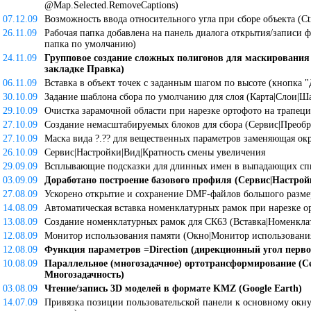
@Map.Selected.RemoveCaptions)
07.12.09
Возможность ввода относительного угла при сборе объекта (Ct
26.11.09
Рабочая папка добавлена на панель диалога открытия/записи 
папка по умолчанию)
24.11.09
Групповое создание сложных полигонов для маскирования
закладке Правка)
06.11.09
Вставка в объект точек с заданным шагом по высоте (кнопка 
30.10.09
Задание шаблона сбора по умолчанию для слоя (Карта|Слои|Ш
29.10.09
Очистка зарамочной области при нарезке ортофото на трапеци
27.10.09
Создание немасштабируемых блоков для сбора (Сервис|Преоб
27.10.09
Маска вида ?.?? для вещественных параметров заменяющая ок
26.10.09
Сервис|Настройки|Вид|Кратность смены увеличения
29.09.09
Всплывающие подсказки для длинных имен в выпадающих спи
03.09.09
Доработано построение базового профиля (Сервис|Настро
27.08.09
Ускорено открытие и сохранение DMF-файлов большого разме
14.08.09
Автоматическая вставка номенклатурных рамок при нарезке ор
13.08.09
Создание номенклатурных рамок для СК63 (Вставка|Номенклат
12.08.09
Монитор использования памяти (Окно|Монитор использовани
12.08.09
Функция параметров =Direction (дирекционный угол перво
10.08.09
Параллельное (многозадачное) ортотрансформирование (Се
Многозадачность)
03.08.09
Чтение/запись 3D моделей в формате KMZ (Google Earth)
14.07.09
Привязка позиции пользовательской панели к основному окну