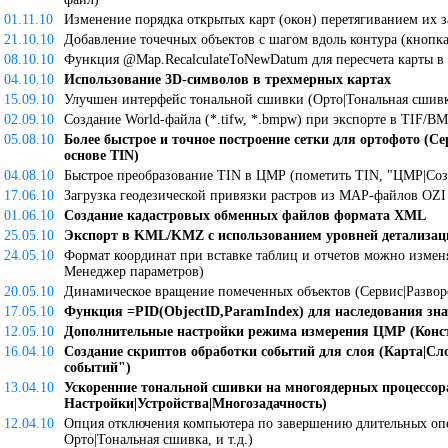
01.11.10
Изменение порядка открытых карт (окон) перетягиванием их з
21.10.10
Добавление точечных объектов с шагом вдоль контура (кнопка
08.10.10
Функция @Map.RecalculateToNewDatum для пересчета карты в
04.10.10
Использование 3D-символов в трехмерных картах
15.09.10
Улучшен интерфейс тональной сшивки (Орто|Тональная сшивк
02.09.10
Создание World-файла (*.tifw, *.bmpw) при экспорте в TIF/B
05.08.10
Более быстрое и точное построение сетки для ортофото (С
основе TIN)
04.08.10
Быстрое преобразование TIN в ЦМР (пометить TIN, "ЦМР|Со
17.06.10
Загрузка геодезической привязки растров из MAP-файлов OZI E
01.06.10
Создание кадастровых обменных файлов формата XML
25.05.10
Экспорт в KML/KMZ с использованием уровней детализац
24.05.10
Формат координат при вставке таблиц и отчетов можно изменя
Менеджер параметров)
20.05.10
Динамическое вращение помеченных объектов (Сервис|Развор
17.05.10
Функция =PID(ObjectID,ParamIndex) для наследования зна
12.05.10
Дополнительные настройки режима измерения ЦМР (Конс
16.04.10
Создание скриптов обработки событий для слоя (Карта|Сл
событий")
13.04.10
Ускоренние тональной сшивки на многоядерных процессор
Настройки|Устройства|Многозадачность)
12.04.10
Опция отключения компьютера по завершению длительных оп
Орто|Тональная сшивка, и т.д.)