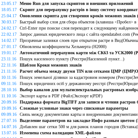
23.05.17
Меню Run для запуска скриптов и внешних приложений
18.05.17
Скрипт для перерахунку растрів в іншу систему координат 
25.04.17
Оновлення скрипта для створення кроків межових знаків 
30.03.17
Быстрый выбор слоя для сбора объектов (клавиша <Пробел> в
24.02.17
Ctrl-Enter при поиске слоя переходит к следующему найденно
22.02.17
Запрос данных юридического лица с сайта opendatabot.com (Ре
14.02.17
Прозрачные заливки слоев при открытом растре в Вид|Обычный
27.01.17
Обновлены коэффициенты Хельмерта (H2000)
19.01.17
Автоматичний перерахунок карти між СК63 та УСК2000 (Ре
23.11.16
Пошук населеного пункту (Реєстри|Населений пункт...)
22.11.16
Шаблон Кроки межових знаків
21.11.16
Расчет объема между двумя TIN или сетками ЦМР (ЦМР|
10.11.16
Пошук земельної ділянки за кадастровим номером (Реєстри|Зем
09.11.16
Пошук юридичних осіб у державному реєстрі (Реєстри|Юридич
28.10.16
Выбор каналов для мультиспектральных растровых изобра
11.10.16
Экспорт карты в PDF (Файл|Экспорт в|PDF)
20.09.16
Поддержка формата BigTIFF для записи и чтения растров 
19.09.16
Сложные условные знаки через списковые параметры
09.09.16
Связь между документами карты и внедренными документами (
27.07.16
Выделение параметров на закладке Инфо разным цветом (P
14.07.16
Добавлен шаг сетки 500 м для рамок планов городов (Вставка
13.07.16
Изменена схема валидации XML-файлов