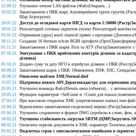
22.09.22
Улучшено чтение LAS-файлов (Файл|Открыть...)
10.02.22
Завантаження з ПКК шару Агровиробничі групи грунтів (Растр
Шар Агрогрупи)
28.01.22
Доступ до оглядової карти НІГД та карти 1:50000 (Растр|З
18.01.22
Репозиторий готовых скриптов (пункт Репозиторий контекстн
03.01.22
Отримання (друк) копії ліцензії прямо з програми (Допомога/
30.11.21
Создание 16 битных и/или RGBI ортофото (Орто|Трансформир
01.11.21
Завантаження з ПКК шарів Ліси та АТУ (Растр|Завантажити з 
07.10.21
Зчитування з ПКК приблизних контурів ділянок за кадаст
ділянка)
05.10.21
Додано суму та дату НГО в атрибутах ділянки з ПКК (Реєстр|З
09.09.21
Завантаження шарів з ПКК: Обмеження, ПЗФ, ПЗС, Спецдозвол
18.08.21
Оновлено шаблон XMLNormal.dmf
15.07.21
Підтримка нового API Держгеокадастру для отримання атр
25.05.21
Улучшена команда Файл|Печать окна (объекта)... с автомасшт
19.05.21
Функции параметров =SelCount и =Count для показа помеченн
27.04.21
При массовом открытии XML (перетягивание папки) имя файла 
22.04.21
Відновленно завантаження геодезичної мережі (Растр|Завантаж
01.04.21
Улучшено сохранение в формат DWG (пробелы в слоях, фон, 
18.02.21
Улучшена стабильность загрузки SRTM (ЦМР|Загрузить 
08.02.21
Оновлено перелік документів в XML-параметрі Технічна докум
05.02.21
Подсветка строк с синтаксическими ошибками в скриптах D