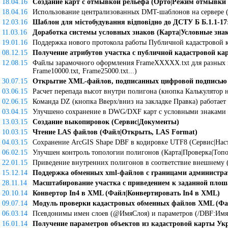
18.04.16
Создание карт с отмывкой рельефа (Орто|Режим отмывки 
18.04.16
Использование централизованных DMT-шаблонов на сервере (ч
12.03.16
Шаблон для містобудування відповідно до ДСТУ Б Б.1.1-17:
11.03.16
Доработка системы условных знаков (Карта|Условные зна
19.01.16
Поддержка нового протокола работы Публичной кадастровой 
08.12.15
Получение атрибутов участка с публичной кадастровой к
12.08.15
Файлы зарамочного оформления FrameXXXXX.txt для разных м
Frame10000.txt, Frame25000.txt...)
30.07.15
Открытие XML-файлов, подписанных цифровой подписью - 
03.06.15
Раcчет перепада высот внутри полигона (кнопка Калькулятор 
02.06.15
Команда DZ (кнопка Вверх/вниз на закладке Правка) работает 
03.04.15
Улучшено сохранение в DWG/DXF карт с условными знаками 
13.03.15
Создание выкопировок (Сервис|Документы)
10.03.15
Чтение LAS файлов (Файл|Открыть, LAS Format)
04.03.15
Сохранение ArcGIS Shape DBF в кодировке UTF8 (Сервис|Нас
06.02.15
Улучшен контроль топологии полигонов (Карта|Проверка|Топ
22.01.15
Приведение внутренних полигонов в соответствие внешнему (
15.12.14
Поддержка обменных xml-файлов с границами администра
28.11.14
Масштабирование участка с приведением к заданной плош
20.10.14
Конвертор In4 в XML (Файл|Конвертировать In4 в XML)
09.07.14
Модуль проверки кадастровых обменных файлов XML (Ф
06.03.14
Псевдонимы имен слоев (@ИмяСлоя) и параметров (/DBF:Им
16.01.14
Получение параметров объектов из кадастровой карты У