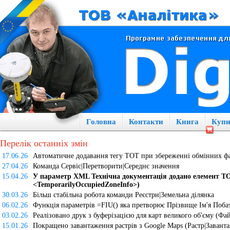
Головна
Контакти
Книга
Купи
Перелік останніх змін
17.06.26
Автоматичне додавання тегу ТОТ при збереженні обмінних 
27.04.26
Команда Сервіс|Перетворити|Середнє значення
15.04.26
У параметр XML Технічна документація додано елемент TO
<TemporarilyOccupiedZoneInfo>)
30.03.26
Більш стабільна робота команди Реєстри|Земельна ділянка
06.02.26
Функція параметрів =FIU() яка претворює Прізвище Ім'я Поб
03.02.26
Реалізовано друк з буферізацією для карт великого об'єму (Фа
15.01.26
Покращено завантаження растрів з Google Maps (Растр|Заванта