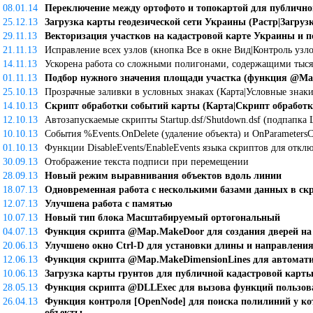
08.01.14
Переключение между ортофото и топокартой для публичн
25.12.13
Загрузка карты геодезической сети Украины (Растр|Загруз
29.11.13
Векторизация участков на кадастровой карте Украины и 
21.11.13
Исправление всех узлов (кнопка Все в окне Вид|Контроль узло
14.11.13
Ускорена работа со сложными полигонами, содержащими тыся
01.11.13
Подбор нужного значения площади участка (функция @Map
25.10.13
Прозрачные заливки в условных знаках (Карта|Условные знаки.
14.10.13
Скрипт обработки событий карты (Карта|Скрипт обработк
12.10.13
Автозапускаемые скрипты Startup.dsf/Shutdown.dsf (подпапка L
10.10.13
События %Events.OnDelete (удаление объекта) и OnParameters
01.10.13
Функции DisableEvents/EnableEvents языка скриптов для отк
30.09.13
Отображение текста подписи при перемещении
28.09.13
Новый режим выравнивания объектов вдоль линии
18.07.13
Одновременная работа с несколькими базами данных в ск
12.07.13
Улучшена работа с памятью
10.07.13
Новый тип блока Масштабируемый ортогональный
04.07.13
Функция скрипта @Map.MakeDoor для создания дверей на
20.06.13
Улучшено окно Ctrl-D для установки длины и направления
12.06.13
Функция скрипта @Map.MakeDimensionLines для автомати
10.06.13
Загрузка карты грунтов для публичной кадастровой карт
28.05.13
Функция скрипта @DLLExec для вызова функций пользов
26.04.13
Функция контроля [OpenNode] для поиска полилиний у ко
объекты