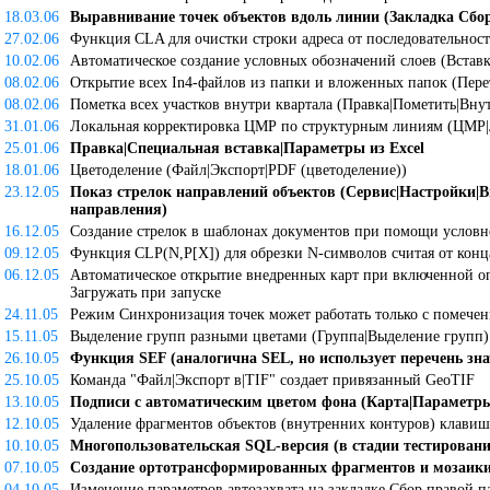
18.03.06
Выравнивание точек объектов вдоль линии (Закладка Сб
27.02.06
Функция CLA для очистки строки адреса от последовательносте
10.02.06
Автоматическое создание условных обозначений слоев (Вставк
08.02.06
Открытие всех In4-файлов из папки и вложенных папок (Пер
08.02.06
Пометка всех участков внутри квартала (Правка|Пометить|Вну
31.01.06
Локальная корректировка ЦМР по структурным линиям (ЦМР|Л
25.01.06
Правка|Специальная вставка|Параметры из Excel
18.01.06
Цветоделение (Файл|Экспорт|PDF (цветоделение))
23.12.05
Показ стрелок направлений объектов (Сервиc|Настройки|
направления)
16.12.05
Создание стрелок в шаблонах документов при помощи условн
09.12.05
Функция CLP(N,P[X]) для обрезки N-символов считая от конц
06.12.05
Автоматическое открытие внедренных карт при включенной оп
Загружать при запуске
24.11.05
Режим Синхронизация точек может работать только с помече
15.11.05
Выделение групп разными цветами (Группа|Выделение групп)
26.10.05
Функция SEF (аналогична SEL, но использует перечень зна
25.10.05
Команда "Файл|Экспорт в|TIF" создает привязанный GeoTIF
13.10.05
Подписи с автоматическим цветом фона (Карта|Параметры
12.10.05
Удаление фрагментов объектов (внутренних контуров) клави
10.10.05
Многопользовательская SQL-версия (в стадии тестировани
07.10.05
Создание ортотрансформированных фрагментов и мозаики
04.10.05
Изменение параметров автозахвата на закладке Сбор правой п