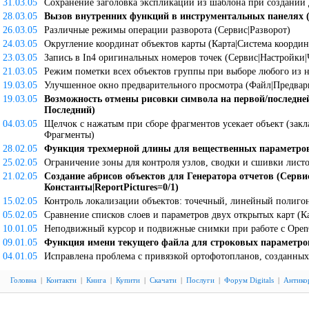
31.03.05
Сохранение заголовка экспликации из шаблона при создании
28.03.05
Вызов внутренних функций в инструментальных панелях (
26.03.05
Различные режимы операции разворота (Сервис|Разворот)
24.03.05
Округление координат объектов карты (Карта|Система координ
23.03.05
Запись в In4 оригинальных номеров точек (Сервис|Настройки|
21.03.05
Режим пометки всех объектов группы при выборе любого из н
19.03.05
Улучшенное окно предварительного просмотра (Файл|Предвар
19.03.05
Возможность отмены рисовки символа на первой/последней
Последний)
04.03.05
Щелчок с нажатым
при сборе фрагментов усекает объект (зак
Фрагменты)
28.02.05
Функция трехмерной длины для вещественных параметров
25.02.05
Ограничение зоны для контроля узлов, сводки и сшивки листо
21.02.05
Создание абрисов объектов для Генератора отчетов (Серви
Константы|ReportPictures=0/1)
15.02.05
Контроль локализации объектов: точечный, линейный полигон
05.02.05
Сравнение списков слоев и параметров двух открытых карт (К
10.01.05
Неподвижный курсор и подвижные снимки при работе с Open
09.01.05
Функция имени текущего файла для строковых параметров
04.01.05
Исправлена проблема с привязкой ортофотопланов, созданных
Головна
|
Контакти
|
Книга
|
Купити
|
Скачати
|
Послуги
|
Форум Digitals
|
Антико