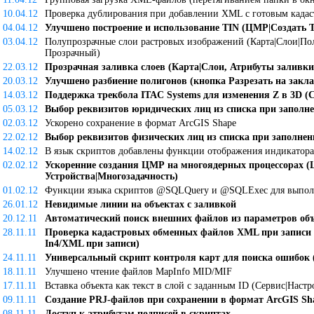
10.04.12
Проверка дублирования при добавлении XML c готовым када
04.04.12
Улучшено построение и использование TIN (ЦМР|Создать 
03.04.12
Полупрозрачные слои растровых изображений (Карта|Слои|По
Прозрачный)
22.03.12
Прозрачная заливка слоев (Карта|Слои, Атрибуты залив
20.03.12
Улучшено разбиение полигонов (кнопка Разрезать на закл
14.03.12
Поддержка трекбола ITAC Systems для изменения Z в 3D (
05.03.12
Выбор реквизитов юридических лиц из списка при запол
02.03.12
Ускорено сохранение в формат ArcGIS Shape
22.02.12
Выбор реквизитов физических лиц из списка при заполне
14.02.12
В язык скриптов добавлены функции отображения индикатора 
02.02.12
Ускоренние создания ЦМР на многоядерных процессорах (
Устройства|Многозадачность)
01.02.12
Функции языка скриптов @SQLQuery и @SQLExec для выполн
26.01.12
Невидимые линии на объектах с заливкой
20.12.11
Автоматический поиск внешних файлов из параметров объ
28.11.11
Проверка кадастровых обменных файлов XML при записи 
In4/XML при записи)
24.11.11
Универсальный скрипт контроля карт для поиска ошибок (
18.11.11
Улучшено чтение файлов MapInfo MID/MIF
17.11.11
Вставка объекта как текст в слой с заданным ID (Сервис|Настр
09.11.11
Создание PRJ-файлов при сохранении в формат ArcGIS Sha
08.11.11
Доступ к атрибутам подписей в скриптах