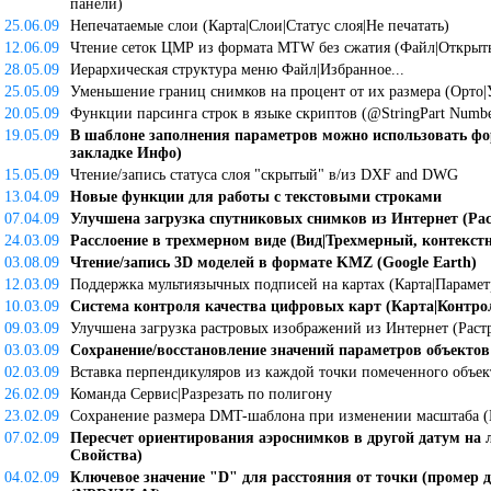
панели)
25.06.09
Непечатаемые слои (Карта|Слои|Статус слоя|Не печатать)
12.06.09
Чтение сеток ЦМР из формата MTW без сжатия (Файл|Откры
28.05.09
Иерархическая структура меню Файл|Избранное...
25.05.09
Уменьшение границ снимков на процент от их размера (Орто
20.05.09
Функции парсинга строк в языке скриптов (@StringPart Numbe
19.05.09
В шаблоне заполнения параметров можно использовать форм
закладке Инфо)
15.05.09
Чтение/запись статуса слоя "cкрытый" в/из DXF and DWG
13.04.09
Новые функции для работы с текстовыми строками
07.04.09
Улучшена загрузка спутниковых снимков из Интернет (Рас
24.03.09
Расслоение в трехмерном виде (Вид|Трехмерный, контекст
03.08.09
Чтение/запись 3D моделей в формате KMZ (Google Earth)
12.03.09
Поддержка мультиязычных подписей на картах (Карта|Парамет
10.03.09
Система контроля качества цифровых карт (Карта|Контрол
09.03.09
Улучшена загрузка растровых изображений из Интернет (Растр|
03.03.09
Сохранение/восстановление значений параметров объектов 
02.03.09
Вставка перпендикуляров из каждой точки помеченного объек
26.02.09
Команда Сервис|Разрезать по полигону
23.02.09
Сохранение размера DMT-шаблона при изменении масштаба (К
07.02.09
Пересчет ориентирования аэроснимков в другой датум на 
Свойства)
04.02.09
Ключевое значение "D" для расстояния от точки (промер д