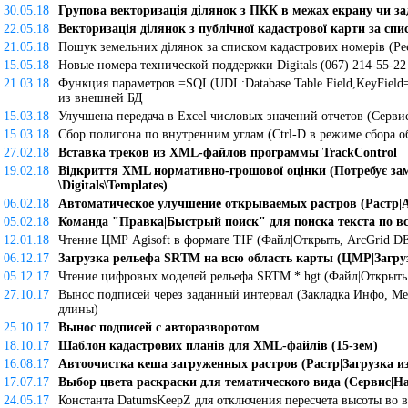
30.05.18
Групова векторизація ділянок з ПКК в межах екрану чи за
22.05.18
Векторизація ділянок з публічної кадастрової карти за сп
21.05.18
Пошук земельних ділянок за списком кадастрових номерів (Реє
15.05.18
Новые номера технической поддержки Digitals (067) 214-55-22 
21.03.18
Функция параметров =SQL(UDL:Database.Table.Field,KeyField=
из внешней БД
15.03.18
Улучшена передача в Excel числовых значений отчетов (Сервис
15.03.18
Сбор полигона по внутренним углам (Ctrl-D в режиме сбора о
27.02.18
Вставка треков из XML-файлов программы TrackControl
19.02.18
Відкриття XML нормативно-грошової оцінки (Потребує з
\Digitals\Templates)
06.02.18
Автоматическое улучшение открываемых растров (Растр|
05.02.18
Команда "Правка|Быстрый поиск" для поиска текста по в
12.01.18
Чтение ЦМР Agisoft в формате TIF (Файл|Открыть, ArcGrid D
06.12.17
Загрузка рельефа SRTM на всю область карты (ЦМР|Загр
05.12.17
Чтение цифровых моделей рельефа SRTM *.hgt (Файл|Открыть.
27.10.17
Вынос подписей через заданный интервал (Закладка Инфо, М
длины)
25.10.17
Вынос подписей с авторазворотом
18.10.17
Шаблон кадастрових планів для XML-файлів (15-зем)
16.08.17
Автоочистка кеша загруженных растров (Растр|Загрузка из
17.07.17
Выбор цвета раскраски для тематического вида (Сервис|Н
24.05.17
Константа DatumsKeepZ для отключения пересчета высоты во 