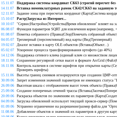
15.11.07
Поддержка системы координат СК63 (строгий пересчет без
14.11.07
Вставка номенклатурных рамок СК42/CK63 на заданную т
12.11.07
Задание зоны при пересчетах координат (Карта|Система коорд
15.10.07
Растр|Загрузка из Интернет...
10.10.07
"Сервис|Настройки|Устройства|Время обновления" влияет на з
06.08.07
Функция параметров SQRT для извлечения корня (например, 
01.08.07
Пометка собранного (Правка|Сбор|Помечать собранный объект
04.05.07
Трехмерный (перспективный) вид карты (Вид|Трехмерный)
19.02.07
Диалог вставки в карту OLE-объектов (Вставка|Объект...)
05.02.07
Ускорение процесса трансформирования ортофото (до 40%)
14.12.06
Поддержка сетевого ключа (единый ключ со множеством лицен
18.11.06
Сохранение регулярной сетки высот в формате ArcGrid (Файл|С
16.11.06
Контроль наличия в системе шрифтов при открытии карты (Сер
Проверять шрифты)
15.11.06
Высоты границ снимков игнорируются при создании ЦМР-сет
30.09.06
Запрет изменения значений параметров не имеющих статуса "
26.09.06
Высотная шкала с отображением высот точек объекта (Правка|
25.09.06
Создание поперечных сечений трассы (Вставка|Засечки|Попере
20.09.06
Раскраска объектов по значениям их параметров (Карта|Созда
04.09.06
Загрузка обновлений использует текущий прокси-сервер (Пом
01.09.06
Устранено ограничение на разрешение/размер файла для "Орто
11.08.06
Добавление объектов и значений их параметров в другую карт
10.08.06
Колесо прокрутки мыши перемещает поле зрения вдоль помеч